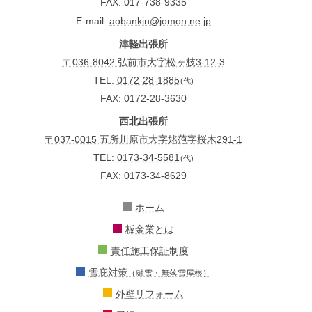
FAX
017-738-9335
E-mail
aobankin@jomon.ne.jp
津軽出張所
〒036-8042 弘前市大字松ヶ枝3-12-3
TEL:
0172-28-1885
(代)
FAX: 0172-28-3630
西北出張所
〒037-0015 五所川原市大字姥萢字桜木291-1
TEL:
0173-34-5581
(代)
FAX: 0173-34-8629
ホーム
板金業とは
責任施工保証制度
雪庇対策
（融雪・無落雪屋根）
外壁リフォーム