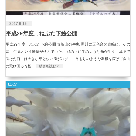
2017-6-15
平成29年度 ねぶた下絵公開
平成29年度 ねぶた下絵公開 青峰山の牛鬼 香川に五色台の青峰に、その
昔、牛鬼という怪物が棲んでいた。 頭の上に牛のような角が生え、耳まで
裂けた口には大きな牙と鋭い歯が並び、こうもりのような羽根を広げて自由
に飛び回る奇怪…
続きを読む
ねぶた