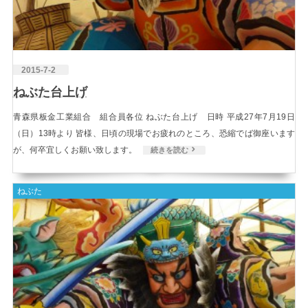
2015-7-2
ねぶた台上げ
青森県板金工業組合 組合員各位 ねぶた台上げ 日時 平成27年7月19日
（日）13時より 皆様、日頃の現場でお疲れのところ、恐縮でば御座います
が、何卒宜しくお願い致します。
続きを読む
ねぶた