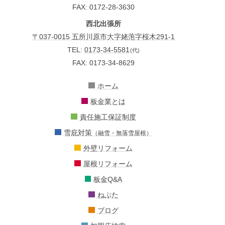
FAX: 0172-28-3630
西北出張所
〒037-0015 五所川原市大字姥萢字桜木291-1
TEL:
0173-34-5581
(代)
FAX: 0173-34-8629
ホーム
板金業とは
責任施工保証制度
雪庇対策
（融雪・無落雪屋根）
外壁リフォーム
屋根リフォーム
板金Q&A
ねぶた
ブログ