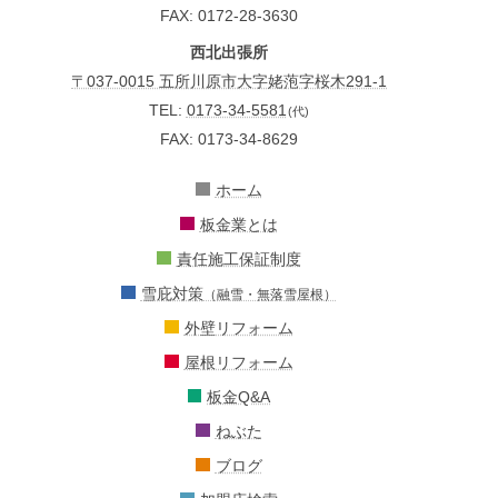
FAX: 0172-28-3630
西北出張所
〒037-0015 五所川原市大字姥萢字桜木291-1
TEL:
0173-34-5581
(代)
FAX: 0173-34-8629
ホーム
板金業とは
責任施工保証制度
雪庇対策
（融雪・無落雪屋根）
外壁リフォーム
屋根リフォーム
板金Q&A
ねぶた
ブログ