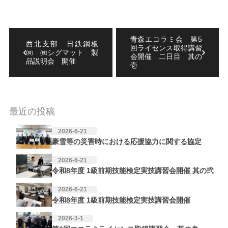
青森エコラミ会 第5
西北支部 日鉄鋼板
回ライセンス取得講習
㈱ ㈱シグマット 製
会開催 二日目 其の
品説明会 開催
壱
最近の投稿
2026-6-21
豪雪等の災害時における応援協力に関する協定
2026-6-21
令和8年度 1級前期技能検定実技講習会開催 其の弐
2026-6-21
令和8年度 1級前期技能検定実技講習会開催
2026-3-1