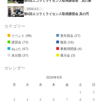
第6回エコラミライセンス取得講習会 其の参
2026-3-1
第6回エコラミライセンス取得講習会 其の弐
カテゴリー
イベント
(98)
青年部会
(27)
講習会
(73)
報告
(16)
ねぶた
(67)
事務局関係
(4)
未分類
(37)
展示会
(3)
カレンダー
2026年8月
月
火
水
木
金
土
日
1
2
3
4
5
6
7
8
9