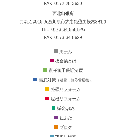
FAX: 0172-28-3630
西北出張所
〒037-0015 五所川原市大字姥萢字桜木291-1
TEL:
0173-34-5581
(代)
FAX: 0173-34-8629
ホーム
板金業とは
責任施工保証制度
雪庇対策
（融雪・無落雪屋根）
外壁リフォーム
屋根リフォーム
板金Q&A
ねぶた
ブログ
加盟店検索