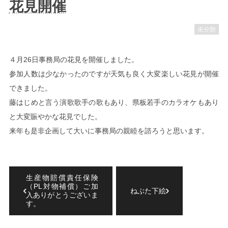
花見開催
未分類
４月26日事務局の花見を開催しました。
参加人数は少なかったのですが天気も良く大変楽しい花見が開催
できました。
藤はじめと言う演歌歌手の歌もあり、県板若手のカラオケもあり
と大変賑やかな花見でした。
来年も是非企画して大いに事務局の親睦を諮ろうと思います。
生産物賠償責任保険
（PL対物補償）ご加
ねぶた下絵
入ありがとうございま
す。