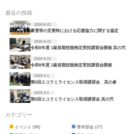
最近の投稿
2026-6-21
豪雪等の災害時における応援協力に関する協定
2026-6-21
令和8年度 1級前期技能検定実技講習会開催 其の弐
2026-6-21
令和8年度 1級前期技能検定実技講習会開催
2026-3-1
第6回エコラミライセンス取得講習会 其の参
2026-3-1
第6回エコラミライセンス取得講習会 其の弐
カテゴリー
イベント
(98)
青年部会
(27)