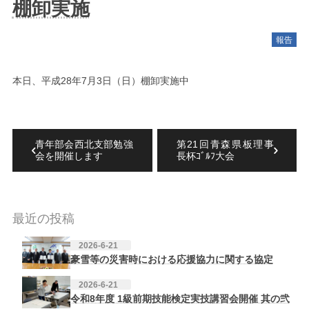
棚卸実施
報告
本日、平成28年7月3日（日）棚卸実施中
青年部会西北支部勉強
第21回青森県板理事
会を開催します
長杯ｺﾞﾙﾌ大会
最近の投稿
2026-6-21
豪雪等の災害時における応援協力に関する協定
2026-6-21
令和8年度 1級前期技能検定実技講習会開催 其の弐