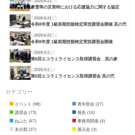
2026-6-21
豪雪等の災害時における応援協力に関する協定
2026-6-21
令和8年度 1級前期技能検定実技講習会開催 其の弐
2026-6-21
令和8年度 1級前期技能検定実技講習会開催
2026-3-1
第6回エコラミライセンス取得講習会 其の参
2026-3-1
第6回エコラミライセンス取得講習会 其の弐
カテゴリー
イベント
(98)
青年部会
(27)
講習会
(73)
報告
(16)
ねぶた
(67)
事務局関係
(4)
未分類
(37)
展示会
(3)