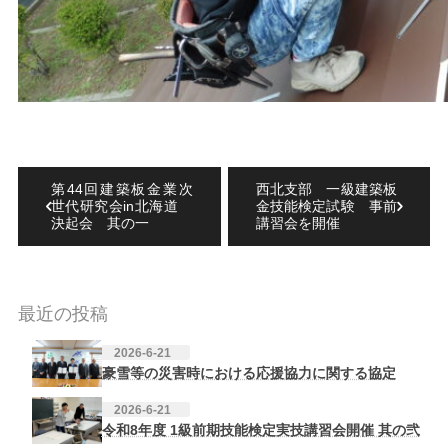
第44回建築板金業次
西北支部 一級建築板
世代研究会in北海道
金技能検定試験 事前
決起会 其の一
講習会を開催
最近の投稿
2026-6-21
豪雪等の災害時における応援協力に関する協定
2026-6-21
令和8年度 1級前期技能検定実技講習会開催 其の弐