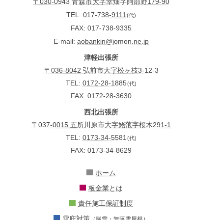
〒030-0943 青森市大字幸畑字阿部野179-90
TEL
017-738-9111
(代)
FAX
017-738-9335
E-mail
aobankin@jomon.ne.jp
津軽出張所
〒036-8042 弘前市大字松ヶ枝3-12-3
TEL:
0172-28-1885
(代)
FAX: 0172-28-3630
西北出張所
〒037-0015 五所川原市大字姥萢字桜木291-1
TEL:
0173-34-5581
(代)
FAX: 0173-34-8629
ホーム
板金業とは
責任施工保証制度
雪庇対策
（融雪・無落雪屋根）