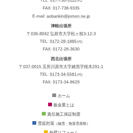
TEL
017-738-9111
(代)
FAX
017-738-9335
E-mail
aobankin@jomon.ne.jp
津軽出張所
〒036-8042 弘前市大字松ヶ枝3-12-3
TEL:
0172-28-1885
(代)
FAX: 0172-28-3630
西北出張所
〒037-0015 五所川原市大字姥萢字桜木291-1
TEL:
0173-34-5581
(代)
FAX: 0173-34-8629
ホーム
板金業とは
責任施工保証制度
雪庇対策
（融雪・無落雪屋根）
外壁リフォーム