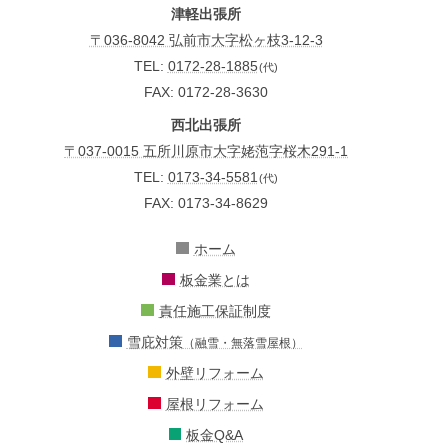
津軽出張所
〒036-8042 弘前市大字松ヶ枝3-12-3
TEL:
0172-28-1885
(代)
FAX: 0172-28-3630
西北出張所
〒037-0015 五所川原市大字姥萢字桜木291-1
TEL:
0173-34-5581
(代)
FAX: 0173-34-8629
ホーム
板金業とは
責任施工保証制度
雪庇対策
（融雪・無落雪屋根）
外壁リフォーム
屋根リフォーム
板金Q&A