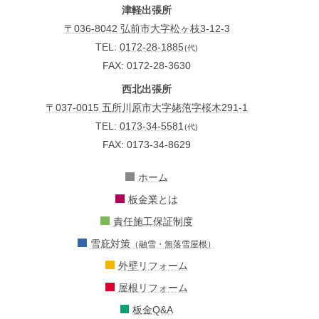
津軽出張所
〒036-8042 弘前市大字松ヶ枝3-12-3
TEL:
0172-28-1885
(代)
FAX: 0172-28-3630
西北出張所
〒037-0015 五所川原市大字姥萢字桜木291-1
TEL:
0173-34-5581
(代)
FAX: 0173-34-8629
ホーム
板金業とは
責任施工保証制度
雪庇対策
（融雪・無落雪屋根）
外壁リフォーム
屋根リフォーム
板金Q&A