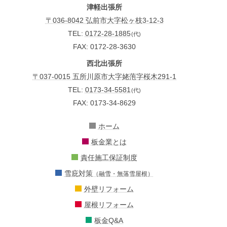
津軽出張所
〒036-8042 弘前市大字松ヶ枝3-12-3
TEL:
0172-28-1885
(代)
FAX: 0172-28-3630
西北出張所
〒037-0015 五所川原市大字姥萢字桜木291-1
TEL:
0173-34-5581
(代)
FAX: 0173-34-8629
ホーム
板金業とは
責任施工保証制度
雪庇対策
（融雪・無落雪屋根）
外壁リフォーム
屋根リフォーム
板金Q&A