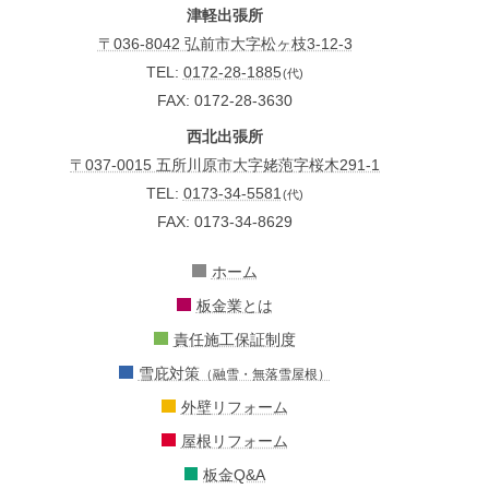
津軽出張所
〒036-8042 弘前市大字松ヶ枝3-12-3
TEL:
0172-28-1885
(代)
FAX: 0172-28-3630
西北出張所
〒037-0015 五所川原市大字姥萢字桜木291-1
TEL:
0173-34-5581
(代)
FAX: 0173-34-8629
ホーム
板金業とは
責任施工保証制度
雪庇対策
（融雪・無落雪屋根）
外壁リフォーム
屋根リフォーム
板金Q&A