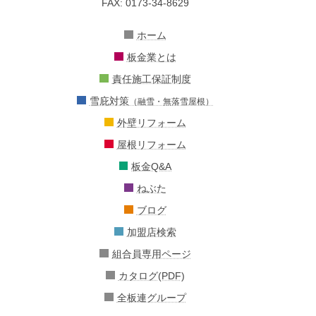
FAX: 0173-34-8629
ホーム
板金業とは
責任施工保証制度
雪庇対策
（融雪・無落雪屋根）
外壁リフォーム
屋根リフォーム
板金Q&A
ねぶた
ブログ
加盟店検索
組合員専用ページ
カタログ(PDF)
全板連グループ